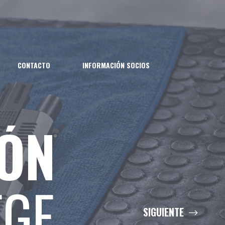
CONTACTO
INFORMACIÓN SOCIOS
IÓN
IÓN
IÓN
IÓN
GE
RE
A
LDA
SIGUIENTE